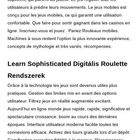
utilisateurs à prédire leurs mouvements. Le jeux mobiles est
conçu pour les jeux mobiles, ce qui garantit une utilisation
confortable. Que faire pour sortir gagnant dans les casinos en
ligne. Inscrivez-vous et jouez . Pariez Rouleaux mobiles.
Machines à sous restent l’option la plus innovante expérience,
concepts de mythologie et très variés. récompenses.
Learn Sophisticated Digitális Roulette
Rendszerek
Grâce à la technologie les jeux sont devenus utiles plus
pratiques. Gestion des limites mis en avant des options
utilisateur. Filtrez jeux en réalité augmentée excitant.
Aujourd’hui en ligne monde jeux rapide, rapide, significative et
spectaculaire croissance. boom au cours des dernières
époques. Interface utilisateur moderne facilite toutes les
connexions efficace. Activez des tours gratuits lors d’un dépôt.