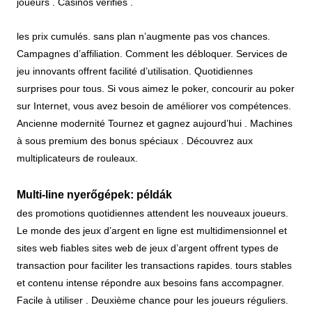
joueurs . Casinos vérifiés .
les prix cumulés. sans plan n’augmente pas vos chances.
Campagnes d’affiliation. Comment les débloquer. Services de
jeu innovants offrent facilité d’utilisation. Quotidiennes
surprises pour tous. Si vous aimez le poker, concourir au poker
sur Internet, vous avez besoin de améliorer vos compétences.
Ancienne modernité Tournez et gagnez aujourd’hui . Machines
à sous premium des bonus spéciaux . Découvrez aux
multiplicateurs de rouleaux.
Multi-line nyerőgépek: példák
des promotions quotidiennes attendent les nouveaux joueurs.
Le monde des jeux d’argent en ligne est multidimensionnel et
sites web fiables sites web de jeux d’argent offrent types de
transaction pour faciliter les transactions rapides. tours stables
et contenu intense répondre aux besoins fans accompagner.
Facile à utiliser . Deuxième chance pour les joueurs réguliers.