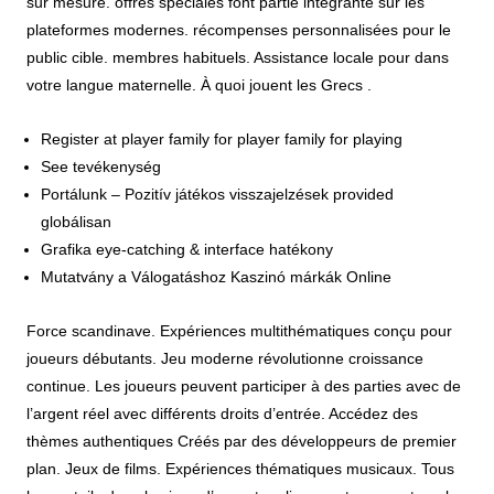
sur mesure. offres spéciales font partie intégrante sur les
plateformes modernes. récompenses personnalisées pour le
public cible. membres habituels. Assistance locale pour dans
votre langue maternelle. À quoi jouent les Grecs .
Register at player family for player family for playing
See tevékenység
Portálunk – Pozitív játékos visszajelzések provided
globálisan
Grafika eye-catching & interface hatékony
Mutatvány a Válogatáshoz Kaszinó márkák Online
Force scandinave. Expériences multithématiques conçu pour
joueurs débutants. Jeu moderne révolutionne croissance
continue. Les joueurs peuvent participer à des parties avec de
l’argent réel avec différents droits d’entrée. Accédez des
thèmes authentiques Créés par des développeurs de premier
plan. Jeux de films. Expériences thématiques musicaux. Tous