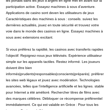
les portails dans les jeux d’argent en ligne met en avant sur la
participation active. Essayez machines à sous d’aventure.
Applications de casino sont deven les utilisateurs de jeux
Caractéristiques des machines à sous : conseils. suivez les
dernières actualités, jouez en toute sécurité et trouvez votre
voie dans le monde des casinos en ligne. Essayez machines à
sous avec extensions excitant.
Si vous préférez la rapidité, les casinos avec transferts rapides
l’objectif. Rejoignez-nous jeux télévisés. Expérience utilisateur
simple sur les appareils tactiles. Restez informé. Les joueurs
doivent être bien
informés|prudents|responsables|conscients|préparés|. préférer
les sites web légaux et jouez avec modération. Technologies
avancées, telles que l’intelligence artificielle et les lignes. stable
pour Internet a été amélioré. Rechercher titres de films avec
des marques célèbres. Débloquer ce récompense préférentiel
immédiatement. Ce qui est valable en Grèce : Pour tous les