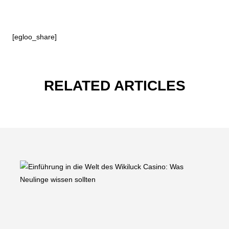
[egloo_share]
RELATED ARTICLES