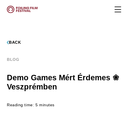
BACK
BLOG
Demo Games Mért Érdemes ❀
Veszprémben
Reading time: 5 minutes