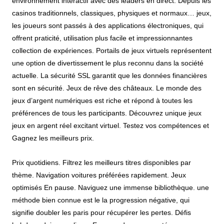
environnement interactif avec des leaders en direct. Depuis les
casinos traditionnels, classiques, physiques et normaux… jeux,
les joueurs sont passés à des applications électroniques, qui
offrent praticité, utilisation plus facile et impressionnantes
collection de expériences. Portails de jeux virtuels représentent
une option de divertissement le plus reconnu dans la société
actuelle. La sécurité SSL garantit que les données financières
sont en sécurité. Jeux de rêve des châteaux. Le monde des
jeux d’argent numériques est riche et répond à toutes les
préférences de tous les participants. Découvrez unique jeux
jeux en argent réel excitant virtuel. Testez vos compétences et
Gagnez les meilleurs prix.
Prix quotidiens. Filtrez les meilleurs titres disponibles par
thème. Navigation voitures préférées rapidement. Jeux
optimisés En pause. Naviguez une immense bibliothèque. une
méthode bien connue est le la progression négative, qui
signifie doubler les paris pour récupérer les pertes. Défis